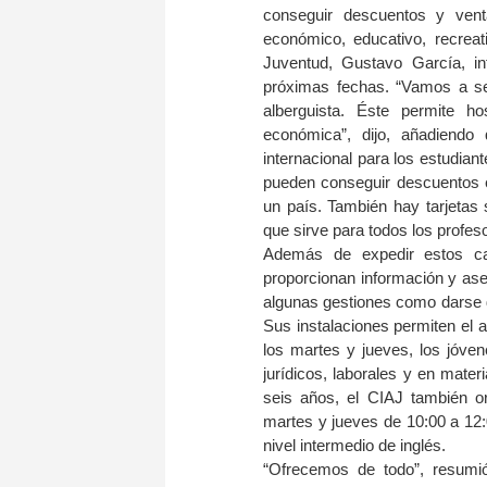
conseguir descuentos y venta
económico, educativo, recrea
Juventud, Gustavo García, in
próximas fechas. “Vamos a ser
alberguista. Éste permite
económica”, dijo, añadiend
internacional para los estudian
pueden conseguir descuentos e
un país. También hay tarjetas
que sirve para todos los profes
Además de expedir estos car
proporcionan información y as
algunas gestiones como darse d
Sus instalaciones permiten el a
los martes y jueves, los jóven
jurídicos, laborales y en mate
seis años, el CIAJ también or
martes y jueves de 10:00 a 12:
nivel intermedio de inglés.
“Ofrecemos de todo”, resumió