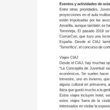
Eventos y actividades de oci
Entre otras prioridades, Juve
proyecciones en el aula multius
están impulsadas por las aso
Amarilla, aunque también se ha
Torrevieja. El pasado 2018 se
ComarCon, que tuvo una increí
España. Desde el CIAJ tamb
‘Torrerífico’, el concurso de c
Viajes CIAJ
Desde el CIAJ, hay muchas opc
“La Concejalía de Juventud si
económicos. Se suelen hacer 
trimestre, uno en invierno, qu
alguno cultural en primavera,
Ibiza que gustó mucho a la gente
Estos viajes incluyen hotel, se
estos viajes fuera de la ciu
interesados en visitar la exposi