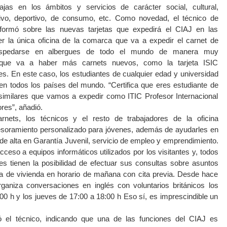
jas en los ámbitos y servicios de carácter social, cultural,
tivo, deportivo, de consumo, etc. Como novedad, el técnico de
formó sobre las nuevas tarjetas que expedirá el CIAJ en las
 la única oficina de la comarca que va a expedir el carnet de
 hospedarse en albergues de todo el mundo de manera muy
o que va a haber más carnets nuevos, como la tarjeta ISIC
tes. En este caso, los estudiantes de cualquier edad y universidad
n todos los países del mundo. “Certifica que eres estudiante de
 similares que vamos a expedir como ITIC Profesor Internacional
ores”, añadió.
nets, los técnicos y el resto de trabajadores de la oficina
esoramiento personalizado para jóvenes, además de ayudarles en
e alta en Garantía Juvenil, servicio de empleo y emprendimiento.
cceso a equipos informáticos utilizados por los visitantes y, todos
es tienen la posibilidad de efectuar sus consultas sobre asuntos
ria de vivienda en horario de mañana con cita previa. Desde hace
ganiza conversaciones en inglés con voluntarios británicos los
00 h y los jueves de 17:00 a 18:00 h Eso sí, es imprescindible un
 el técnico, indicando que una de las funciones del CIAJ es