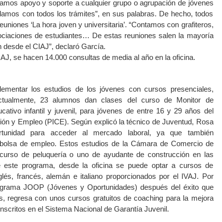
Damos apoyo y soporte a cualquier grupo o agrupación de jóvenes
damos con todos los trámites”, en sus palabras. De hecho, todos
euniones ‘La hora joven y universitaria’. “Contamos con grafiteros,
sociaciones de estudiantes… De estas reuniones salen la mayoría
n desde el CIAJ”, declaró García.
AJ, se hacen 14.000 consultas de media al año en la oficina.
mentar los estudios de los jóvenes con cursos presenciales,
Actualmente, 23 alumnos dan clases del curso de Monitor de
cativo infantil y juvenil, para jóvenes de entre 16 y 29 años del
ción y Empleo (PICE). Según explicó la técnico de Juventud, Rosa
tunidad para acceder al mercado laboral, ya que también
 bolsa de empleo. Estos estudios de la Cámara de Comercio de
 curso de peluquería o uno de ayudante de construcción en las
 este programa, desde la oficina se puede optar a cursos de
glés, francés, alemán e italiano proporcionados por el IVAJ. Por
programa JOOP (Jóvenes y Oportunidades) después del éxito que
es, regresa con unos cursos gratuitos de coaching para la mejora
inscritos en el Sistema Nacional de Garantía Juvenil.