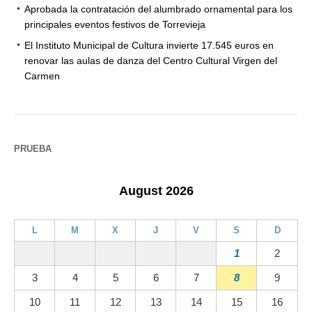
Aprobada la contratación del alumbrado ornamental para los
principales eventos festivos de Torrevieja
El Instituto Municipal de Cultura invierte 17.545 euros en
renovar las aulas de danza del Centro Cultural Virgen del
Carmen
PRUEBA
August 2026
L
M
X
J
V
S
D
1
2
3
4
5
6
7
8
9
10
11
12
13
14
15
16