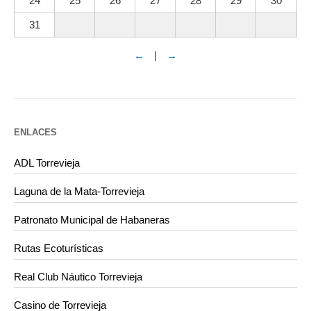
24
25
26
27
28
29
30
31
←
|
→
ENLACES
ADL Torrevieja
Laguna de la Mata-Torrevieja
Patronato Municipal de Habaneras
Rutas Ecoturísticas
Real Club Náutico Torrevieja
Casino de Torrevieja