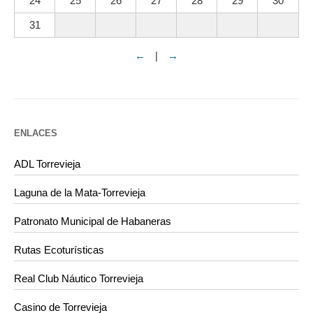
24
25
26
27
28
29
30
31
←
|
→
ENLACES
ADL Torrevieja
Laguna de la Mata-Torrevieja
Patronato Municipal de Habaneras
Rutas Ecoturísticas
Real Club Náutico Torrevieja
Casino de Torrevieja