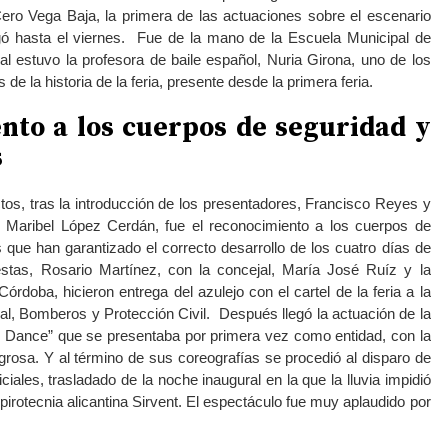
ro Vega Baja, la primera de las actuaciones sobre el escenario
legó hasta el viernes. Fue de la mano de la Escuela Municipal de
ual estuvo la profesora de baile español, Nuria Girona, uno de los
 la historia de la feria, presente desde la primera feria.
nto
a los cuerpos de seguridad
y
s
ctos, tras la introducción de los presentadores, Francisco Reyes y
, Maribel López Cerdán, fue el reconocimiento a los cuerpos de
que han garantizado el correcto desarrollo de los cuatro días de
iestas, Rosario Martínez, con la concejal, María José Ruíz y la
rdoba, hicieron entrega del azulejo con el cartel de la feria a la
cal, Bomberos y Protección Civil. Después llegó la actuación de la
l Dance” que se presentaba por primera vez como entidad, con la
grosa. Y al término de sus coreografías se procedió al disparo de
ficiales, trasladado de la noche inaugural en la que la lluvia impidió
 pirotecnia alicantina Sirvent. El espectáculo fue muy aplaudido por