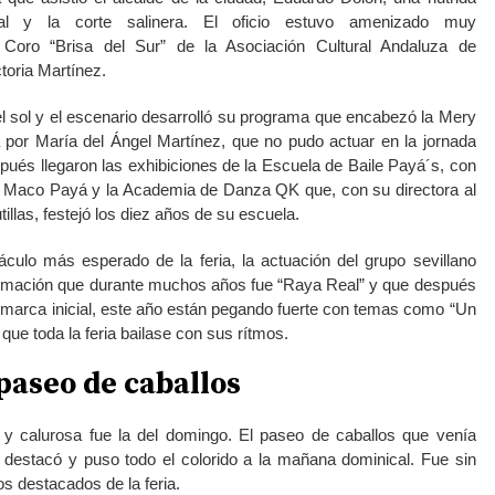
pal y la corte salinera. El oficio estuvo amenizado muy
Coro “Brisa del Sur” de la Asociación Cultural Andaluza de
ctoria Martínez.
ó el sol y el escenario desarrolló su programa que encabezó la Mery
 por María del Ángel Martínez, que no pudo actuar en la jornada
spués llegaron las exhibiciones de la Escuela de Baile Payá´s, con
 y Maco Payá y la Academia de Danza QK que, con su directora al
illas, festejó los diez años de su escuela.
culo más esperado de la feria, la actuación del grupo sevillano
ormación que durante muchos años fue “Raya Real” y que después
 marca inicial, este año están pegando fuerte con temas como “Un
 que toda la feria bailase con sus rítmos.
paseo
de caballos
y calurosa fue la del domingo. El paseo de caballos que venía
r destacó y puso todo el colorido a la mañana dominical. Fue sin
 destacados de la feria.