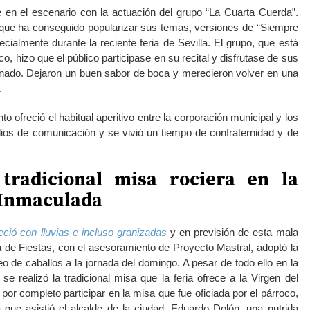
 en el escenario con la actuación del grupo “La Cuarta Cuerda”.
 que ha conseguido popularizar sus temas, versiones de “Siempre
ecialmente durante la reciente feria de Sevilla. El grupo, que está
o, hizo que el público participase en su recital y disfrutase de sus
nado. Dejaron un buen sabor de boca y merecieron volver en una
.
o ofreció el habitual aperitivo entre la corporación municipal y los
ios de comunicación y se vivió un tiempo de confraternidad y de
.
 tradicional misa rociera en la
a Inmaculada
ció con lluvias e incluso granizadas
y en previsión de esta mala
ía de Fiestas, con el asesoramiento de Proyecto Mastral, adoptó la
o de caballos a la jornada del domingo. A pesar de todo ello en la
se realizó la tradicional misa que la feria ofrece a la Virgen del
 por completo participar en la misa que fue oficiada por el párroco,
que asistió el alcalde de la ciudad, Eduardo Dolón, una nutrida