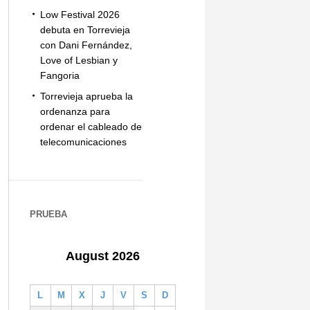
Low Festival 2026
debuta en Torrevieja
con Dani Fernández,
Love of Lesbian y
Fangoria
Torrevieja aprueba la
ordenanza para
ordenar el cableado de
telecomunicaciones
PRUEBA
August 2026
L
M
X
J
V
S
D