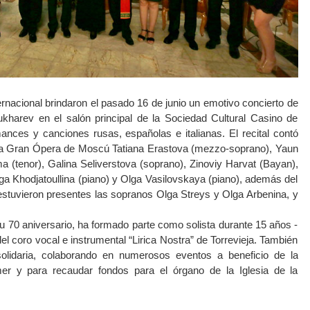
ternacional brindaron el pasado 16 de junio un emotivo concierto de
ukharev en el salón principal de la Sociedad Cultural Casino de
mances y canciones rusas, españolas e italianas. El recital contó
e la Gran Ópera de Moscú Tatiana Erastova (mezzo-soprano), Yaun
a (tenor), Galina Seliverstova (soprano), Zinoviy Harvat (Bayan),
ga Khodjatoullina (piano) y Olga Vasilovskaya (piano), además del
stuvieron presentes las sopranos Olga Streys y Olga Arbenina, y
u 70 aniversario, ha formado parte como solista durante 15 años -
el coro vocal e instrumental “Lirica Nostra” de Torrevieja. También
olidaria, colaborando en numerosos eventos a beneficio de la
mer y para recaudar fondos para el órgano de la Iglesia de la