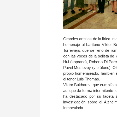
Grandes artistas de la lírica in
homenaje al barítono Viktor B
Torrevieja, que se llenó de ro
con las voces de la solista d
Hui (soprano), Roberto Di Parm
Pavel Mostovoy (vibráfono), Ol
propio homenajeado. También e
el tenor Luis Thomas.
Viktor Bukharev, que cumplía s
aunque de forma intermitente- d
ha destacado por su faceta s
investigación sobre el Alzhéi
Inmaculada.