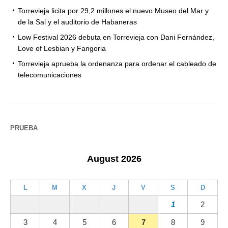
Torrevieja licita por 29,2 millones el nuevo Museo del Mar y
de la Sal y el auditorio de Habaneras
Low Festival 2026 debuta en Torrevieja con Dani Fernández,
Love of Lesbian y Fangoria
Torrevieja aprueba la ordenanza para ordenar el cableado de
telecomunicaciones
PRUEBA
August 2026
L
M
X
J
V
S
D
1
2
3
4
5
6
7
8
9