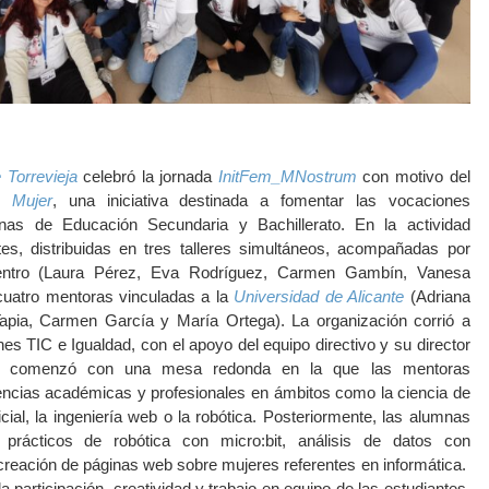
Torrevieja
celebró la jornada
InitFem_MNostrum
con motivo del
a Mujer
, una iniciativa destinada a fomentar las vocaciones
mnas de Educación Secundaria y Bachillerato. En la actividad
tes, distribuidas en tres talleres simultáneos, acompañadas por
centro (Laura Pérez, Eva Rodríguez, Carmen Gambín, Vanesa
 cuatro mentoras vinculadas a la
Universidad de Alicante
(Adriana
apia, Carmen García y María Ortega). La organización corrió a
es TIC e Igualdad, con el apoyo del equipo directivo y su director
a comenzó con una mesa redonda en la que las mentoras
encias académicas y profesionales en ámbitos como la ciencia de
ificial, la ingeniería web o la robótica. Posteriormente, las alumnas
s prácticos de robótica con micro:bit, análisis de datos con
creación de páginas web sobre mujeres referentes en informática.
la participación, creatividad y trabajo en equipo de las estudiantes,