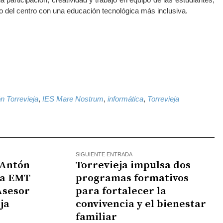
 del centro con una educación tecnológica más inclusiva.
k
il
WhatsApp
n Torrevieja
,
IES Mare Nostrum
,
informática
,
Torrevieja
SIGUIENTE ENTRADA
 Antón
Torrevieja impulsa dos
la EMT
programas formativos
Asesor
para fortalecer la
ja
convivencia y el bienestar
familiar