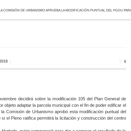
LA COMISIÓN DE URBANISMO APRUEBA LA MODIFICACIÓN PUNTUAL DEL PGOU PARA
2018
0
oviembre decidirá sobre la modificación 105 del Plan General de
objeto adaptar la parcela municipal con el fin de poder edificar el
a Comisión de Urbanismo aprobó esta modificación puntual del
el Pleno ratifica permitirá la licitación y construcción del centro
 Hurtado, quien compareció para dar a conocer el resultado de la