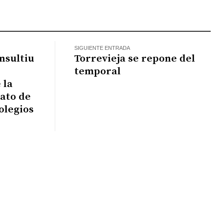
atsApp
SIGUIENTE ENTRADA
onsultiu
Torrevieja se repone del
temporal
 la
rato de
olegios