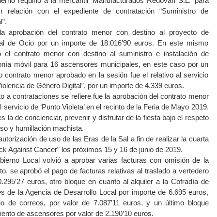
ierno requirió a la mercantil ‘Manufacturados Redován S.L.’ para
 relación con el expediente de contratación “Suministro de
l”.
la aprobación del contrato menor con destino al proyecto de
pal de Ocio por un importe de 18.016’90 euros. En este mismo
 el contrato menor con destino al suministro e instalación de
fonía móvil para 16 ascensores municipales, en este caso por un
 contrato menor aprobado en la sesión fue el relativo al servicio
iolencia de Género Digital”, por un importe de 4.339 euros.
 a contrataciones se refiere fue la aprobación del contrato menor
l servicio de ‘Punto Violeta’ en el recinto de la Feria de Mayo 2019.
 la de concienciar, prevenir y disfrutar de la fiesta bajo el respeto
oso y humillación machista.
autorización de uso de las Eras de la Sal a fin de realizar la cuarta
ck Against Cancer” los próximos 15 y 16 de junio de 2019.
bierno Local volvió a aprobar varias facturas con omisión de la
to, se aprobó el pago de facturas relativas al traslado a vertedero
295’27 euros, otro bloque en cuanto al alquiler a la Cofradía de
s de la Agencia de Desarrollo Local por importe de 6.695 euros,
cio de correos, por valor de 7.087’11 euros, y un último bloque
miento de ascensores por valor de 2.190’10 euros.