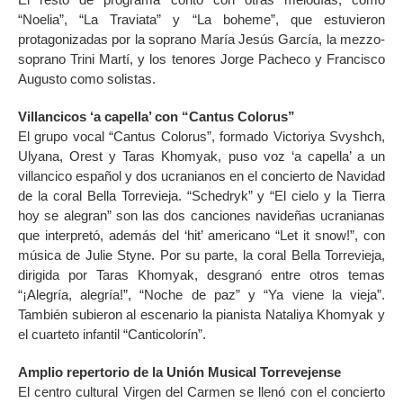
“Noelia”, “La Traviata” y “La boheme”, que estuvieron
protagonizadas por la soprano María Jesús García, la mezzo-
soprano Trini Martí, y los tenores Jorge Pacheco y Francisco
Augusto como solistas.
Villancicos ‘a capella’ con “Cantus Colorus”
El grupo vocal “Cantus Colorus”, formado Victoriya Svyshch,
Ulyana, Orest y Taras Khomyak, puso voz ‘a capella’ a un
villancico español y dos ucranianos en el concierto de Navidad
de la coral Bella Torrevieja. “Schedryk” y “El cielo y la Tierra
hoy se alegran” son las dos canciones navideñas ucranianas
que interpretó, además del ‘hit’ americano “Let it snow!”, con
música de Julie Styne. Por su parte, la coral Bella Torrevieja,
dirigida por Taras Khomyak, desgranó entre otros temas
“¡Alegría, alegría!”, “Noche de paz” y “Ya viene la vieja”.
También subieron al escenario la pianista Nataliya Khomyak y
el cuarteto infantil “Canticolorín”.
Amplio repertorio de la Unión Musical Torrevejense
El centro cultural Virgen del Carmen se llenó con el concierto