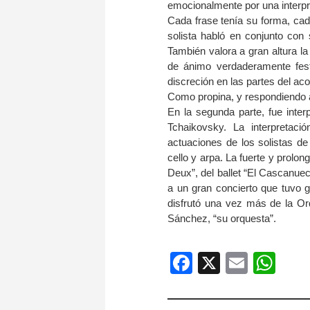
emocionalmente por una interpr
Cada frase tenía su forma, cada
solista habló en conjunto con 
También valora a gran altura l
de ánimo verdaderamente festi
discreción en las partes del a
Como propina, y respondiendo a 
En la segunda parte, fue interp
Tchaikovsky. La interpretació
actuaciones de los solistas de 
cello y arpa. La fuerte y prolo
Deux”, del ballet “El Cascanue
a un gran concierto que tuvo gr
disfrutó una vez más de la Or
Sánchez, “su orquesta”.
Facebook
X
Email
Wh