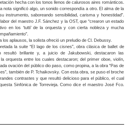
etación hecha con los tonos llenos de calurosos aires románticos.
 nota significó algo, un sonido correspondía a otro. El alma de la
su instrumento, saboreando sensibilidad, carisma y honestidad”.
a labor del maestro J.F. Sánchez y la OST, que “crearon un estado
vo en los ‘tutti’ de la orquesta y con cierta nobleza y mucha
compañamiento”.
los aplausos, la solista ofreció un preludio de Cl. Debussy.
retada la suite “El lago de los cisnes”, obra clásica de ballet de
n resultó brillante y, a juicio de Jakubowski, destacaron las
la orquesta entre los cuales destacaron; del primer oboe, violín,
ngada ovación del público dio paso, como propina, a la obra “Pas de
ces”, también de P. Tchaikovsky. Con esta obra, se puso el broche
andes contrastes y que resultó delicioso para el público, el cual
questa Sinfónica de Torrevieja. Como dice el maestro José Fco.
atsApp