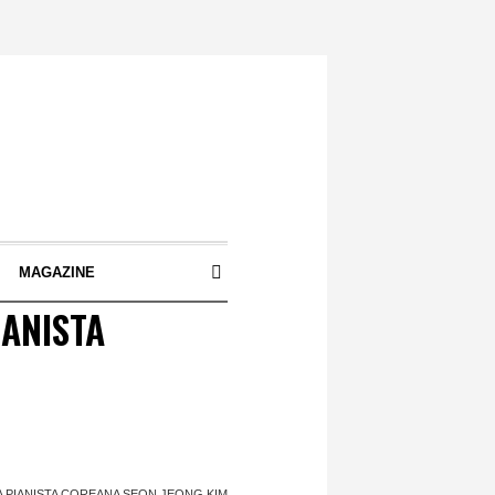
S
MAGAZINE
IANISTA
A PIANISTA COREANA SEON JEONG KIM