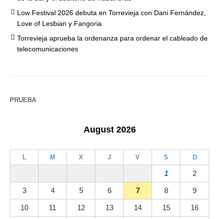
Low Festival 2026 debuta en Torrevieja con Dani Fernández,
Love of Lesbian y Fangoria
Torrevieja aprueba la ordenanza para ordenar el cableado de
telecomunicaciones
PRUEBA
August 2026
L
M
X
J
V
S
D
1
2
3
4
5
6
7
8
9
10
11
12
13
14
15
16