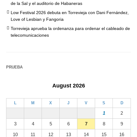
de la Sal y el auditorio de Habaneras
Low Festival 2026 debuta en Torrevieja con Dani Fernández,
Love of Lesbian y Fangoria
Torrevieja aprueba la ordenanza para ordenar el cableado de
telecomunicaciones
PRUEBA
August 2026
L
M
X
J
V
S
D
1
2
3
4
5
6
7
8
9
10
11
12
13
14
15
16