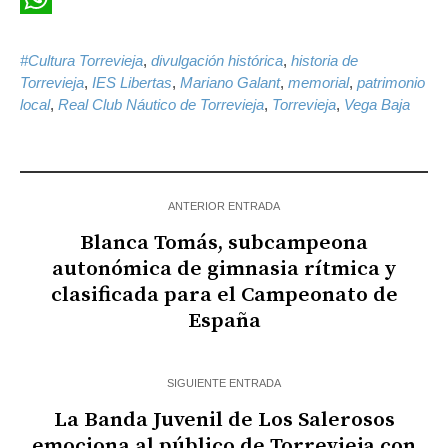
WhatsApp
#Cultura Torrevieja
,
divulgación histórica
,
historia de
Torrevieja
,
IES Libertas
,
Mariano Galant
,
memorial
,
patrimonio
local
,
Real Club Náutico de Torrevieja
,
Torrevieja
,
Vega Baja
ANTERIOR ENTRADA
Blanca Tomás, subcampeona
autonómica de gimnasia rítmica y
clasificada para el Campeonato de
España
SIGUIENTE ENTRADA
La Banda Juvenil de Los Salerosos
emociona al público de Torrevieja con