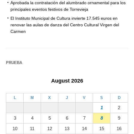
Aprobada la contratación del alumbrado ornamental para los
principales eventos festivos de Torrevieja
El Instituto Municipal de Cultura invierte 17.545 euros en
renovar las aulas de danza del Centro Cultural Virgen del
Carmen
PRUEBA
August 2026
L
M
X
J
V
S
D
1
2
3
4
5
6
7
8
9
10
11
12
13
14
15
16