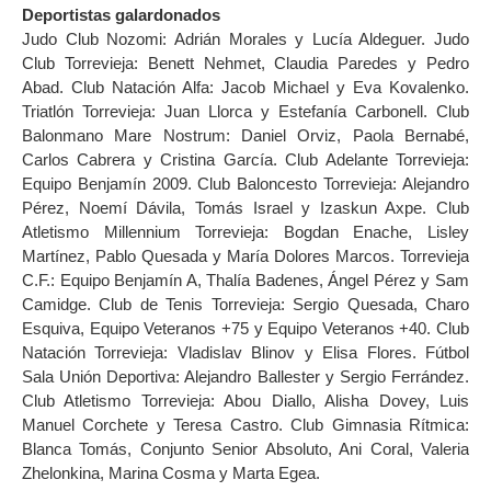
Deportistas galardonados
Judo Club Nozomi: Adrián Morales y Lucía Aldeguer. Judo
Club Torrevieja: Benett Nehmet, Claudia Paredes y Pedro
Abad. Club Natación Alfa: Jacob Michael y Eva Kovalenko.
Triatlón Torrevieja: Juan Llorca y Estefanía Carbonell. Club
Balonmano Mare Nostrum: Daniel Orviz, Paola Bernabé,
Carlos Cabrera y Cristina García. Club Adelante Torrevieja:
Equipo Benjamín 2009. Club Baloncesto Torrevieja: Alejandro
Pérez, Noemí Dávila, Tomás Israel y Izaskun Axpe. Club
Atletismo Millennium Torrevieja: Bogdan Enache, Lisley
Martínez, Pablo Quesada y María Dolores Marcos. Torrevieja
C.F.: Equipo Benjamín A, Thalía Badenes, Ángel Pérez y Sam
Camidge. Club de Tenis Torrevieja: Sergio Quesada, Charo
Esquiva, Equipo Veteranos +75 y Equipo Veteranos +40. Club
Natación Torrevieja: Vladislav Blinov y Elisa Flores. Fútbol
Sala Unión Deportiva: Alejandro Ballester y Sergio Ferrández.
Club Atletismo Torrevieja: Abou Diallo, Alisha Dovey, Luis
Manuel Corchete y Teresa Castro. Club Gimnasia Rítmica:
Blanca Tomás, Conjunto Senior Absoluto, Ani Coral, Valeria
Zhelonkina, Marina Cosma y Marta Egea.