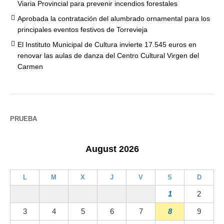
Viaria Provincial para prevenir incendios forestales
Aprobada la contratación del alumbrado ornamental para los
principales eventos festivos de Torrevieja
El Instituto Municipal de Cultura invierte 17.545 euros en
renovar las aulas de danza del Centro Cultural Virgen del
Carmen
PRUEBA
August 2026
L
M
X
J
V
S
D
1
2
3
4
5
6
7
8
9