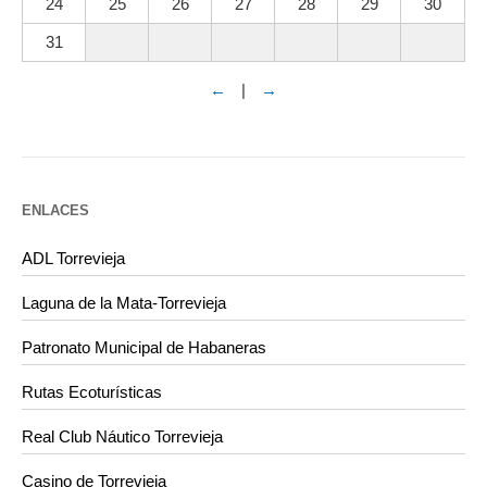
24
25
26
27
28
29
30
31
←
|
→
ENLACES
ADL Torrevieja
Laguna de la Mata-Torrevieja
Patronato Municipal de Habaneras
Rutas Ecoturísticas
Real Club Náutico Torrevieja
Casino de Torrevieja