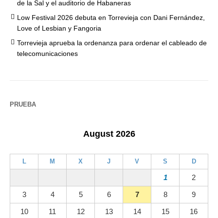
de la Sal y el auditorio de Habaneras
Low Festival 2026 debuta en Torrevieja con Dani Fernández,
Love of Lesbian y Fangoria
Torrevieja aprueba la ordenanza para ordenar el cableado de
telecomunicaciones
PRUEBA
August 2026
L
M
X
J
V
S
D
1
2
3
4
5
6
7
8
9
10
11
12
13
14
15
16