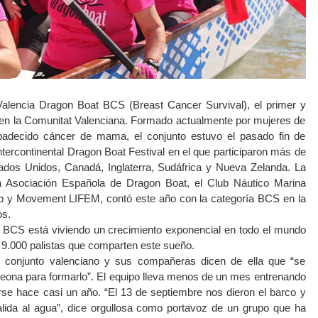
alencia Dragon Boat BCS (Breast Cancer Survival), el primer y
 en la Comunitat Valenciana. Formado actualmente por mujeres de
adecido cáncer de mama, el conjunto estuvo el pasado fin de
Intercontinental Dragon Boat Festival en el que participaron más de
ados Unidos, Canadá, Inglaterra, Sudáfrica y Nueva Zelanda. La
la Asociación Española de Dragon Boat, el Club Náutico Marina
lub y Movement LIFEM, contó este año con la categoría BCS en la
os.
 BCS está viviendo un crecimiento exponencial en todo el mundo
9.000 palistas que comparten este sueño.
el conjunto valenciano y sus compañeras dicen de ella que “se
ona para formarlo”. El equipo lleva menos de un mes entrenando
e hace casi un año. “El 13 de septiembre nos dieron el barco y
alida al agua”, dice orgullosa como portavoz de un grupo que ha