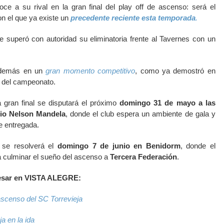
ce a su rival en la gran final del play off de ascenso: será el
con el que ya existe un
precedente reciente esta temporada
.
 superó con autoridad su eliminatoria frente al Tavernes con un
 además en un
gran momento competitivo
, como ya demostró en
e del campeonato.
a gran final se disputará el próximo
domingo 31 de mayo a las
dio Nelson Mandela
, donde el club espera un ambiente de gala y
 entregada.
va se resolverá el
domingo 7 de junio en Benidorm
, donde el
á culminar el sueño del ascenso a
Tercera Federación
.
resar en VISTA ALEGRE:
 ascenso del SC Torrevieja
a en la ida