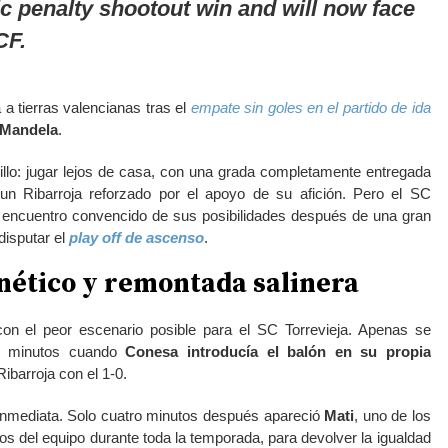
ic penalty shootout win and will now face
CF.
a a tierras valencianas tras el
empate sin goles en el partido de ida
 Mandela
.
illo: jugar lejos de casa, con una grada completamente entregada
 un Ribarroja reforzado por el apoyo de su afición. Pero el SC
e encuentro convencido de sus posibilidades después de una gran
disputar el
play off de ascenso
.
enético y remontada salinera
n el peor escenario posible para el SC Torrevieja. Apenas se
ro minutos cuando
Conesa introducía el balón en su propia
Ribarroja con el 1-0.
 inmediata. Solo cuatro minutos después apareció
Mati
, uno de los
os del equipo durante toda la temporada, para devolver la igualdad