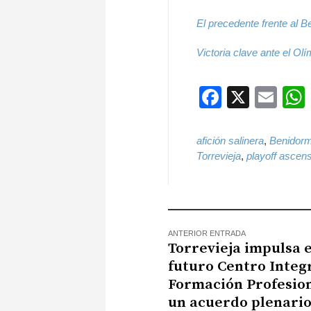
El precedente frente al 
Victoria clave ante el Olí
Faceboo
X
Ema
afición salinera
,
Benidor
Torrevieja
,
playoff ascen
ANTERIOR ENTRADA
Torrevieja impulsa e
futuro Centro Integ
Formación Profesion
un acuerdo plenari