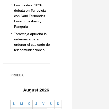
Low Festival 2026
debuta en Torrevieja
con Dani Fernández,
Love of Lesbian y
Fangoria
Torrevieja aprueba la
ordenanza para
ordenar el cableado de
telecomunicaciones
PRUEBA
August 2026
L
M
X
J
V
S
D