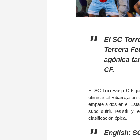
El SC Torre
Tercera Fe
agónica ta
CF.
El
SC Torrevieja C.F.
ju
eliminar al Ribarroja en
empate a dos en el Estad
supo sufrir, resistir y
clasificación épica.
English: SC