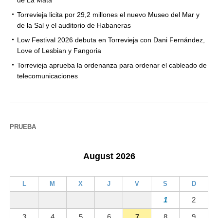
de La Mata
Torrevieja licita por 29,2 millones el nuevo Museo del Mar y
de la Sal y el auditorio de Habaneras
Low Festival 2026 debuta en Torrevieja con Dani Fernández,
Love of Lesbian y Fangoria
Torrevieja aprueba la ordenanza para ordenar el cableado de
telecomunicaciones
PRUEBA
August 2026
L
M
X
J
V
S
D
1
2
3
4
5
6
7
8
9