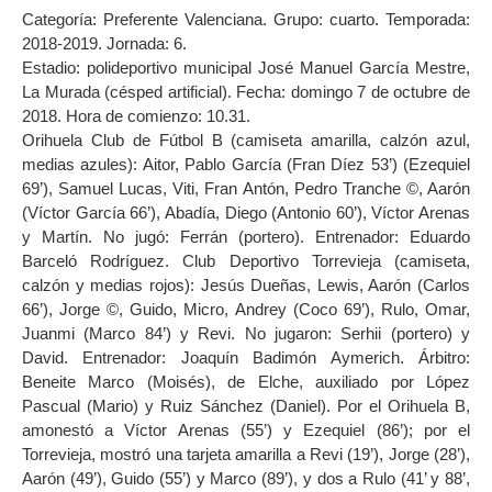
Categoría: Preferente Valenciana. Grupo: cuarto. Temporada:
2018-2019. Jornada: 6.
Estadio: polideportivo municipal José Manuel García Mestre,
La Murada (césped artificial). Fecha: domingo 7 de octubre de
2018. Hora de comienzo: 10.31.
Orihuela Club de Fútbol B (camiseta amarilla, calzón azul,
medias azules): Aitor, Pablo García (Fran Díez 53’) (Ezequiel
69’), Samuel Lucas, Viti, Fran Antón, Pedro Tranche ©, Aarón
(Víctor García 66’), Abadía, Diego (Antonio 60’), Víctor Arenas
y Martín. No jugó: Ferrán (portero). Entrenador: Eduardo
Barceló Rodríguez. Club Deportivo Torrevieja (camiseta,
calzón y medias rojos): Jesús Dueñas, Lewis, Aarón (Carlos
66’), Jorge ©, Guido, Micro, Andrey (Coco 69’), Rulo, Omar,
Juanmi (Marco 84’) y Revi. No jugaron: Serhii (portero) y
David. Entrenador: Joaquín Badimón Aymerich. Árbitro:
Beneite Marco (Moisés), de Elche, auxiliado por López
Pascual (Mario) y Ruiz Sánchez (Daniel). Por el Orihuela B,
amonestó a Víctor Arenas (55’) y Ezequiel (86’); por el
Torrevieja, mostró una tarjeta amarilla a Revi (19’), Jorge (28’),
Aarón (49’), Guido (55’) y Marco (89’), y dos a Rulo (41’ y 88’,