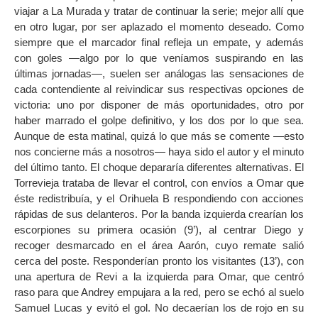
viajar a La Murada y tratar de continuar la serie; mejor allí que
en otro lugar, por ser aplazado el momento deseado. Como
siempre que el marcador final refleja un empate, y además
con goles —algo por lo que veníamos suspirando en las
últimas jornadas—, suelen ser análogas las sensaciones de
cada contendiente al reivindicar sus respectivas opciones de
victoria: uno por disponer de más oportunidades, otro por
haber marrado el golpe definitivo, y los dos por lo que sea.
Aunque de esta matinal, quizá lo que más se comente —esto
nos concierne más a nosotros— haya sido el autor y el minuto
del último tanto. El choque depararía diferentes alternativas. El
Torrevieja trataba de llevar el control, con envíos a Omar que
éste redistribuía, y el Orihuela B respondiendo con acciones
rápidas de sus delanteros. Por la banda izquierda crearían los
escorpiones su primera ocasión (9’), al centrar Diego y
recoger desmarcado en el área Aarón, cuyo remate salió
cerca del poste. Responderían pronto los visitantes (13’), con
una apertura de Revi a la izquierda para Omar, que centró
raso para que Andrey empujara a la red, pero se echó al suelo
Samuel Lucas y evitó el gol. No decaerían los de rojo en su