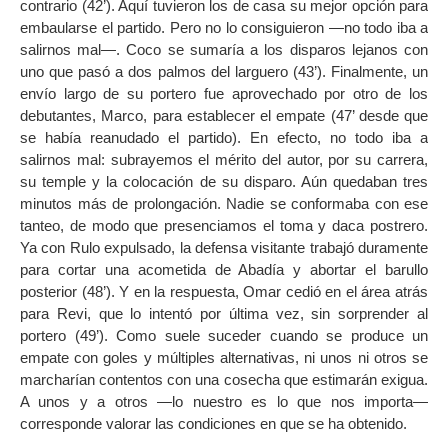
contrario (42’). Aquí tuvieron los de casa su mejor opción para
embaularse el partido. Pero no lo consiguieron —no todo iba a
salirnos mal—. Coco se sumaría a los disparos lejanos con
uno que pasó a dos palmos del larguero (43’). Finalmente, un
envío largo de su portero fue aprovechado por otro de los
debutantes, Marco, para establecer el empate (47’ desde que
se había reanudado el partido). En efecto, no todo iba a
salirnos mal: subrayemos el mérito del autor, por su carrera,
su temple y la colocación de su disparo. Aún quedaban tres
minutos más de prolongación. Nadie se conformaba con ese
tanteo, de modo que presenciamos el toma y daca postrero.
Ya con Rulo expulsado, la defensa visitante trabajó duramente
para cortar una acometida de Abadía y abortar el barullo
posterior (48’). Y en la respuesta, Omar cedió en el área atrás
para Revi, que lo intentó por última vez, sin sorprender al
portero (49’). Como suele suceder cuando se produce un
empate con goles y múltiples alternativas, ni unos ni otros se
marcharían contentos con una cosecha que estimarán exigua.
A unos y a otros —lo nuestro es lo que nos importa—
corresponde valorar las condiciones en que se ha obtenido.