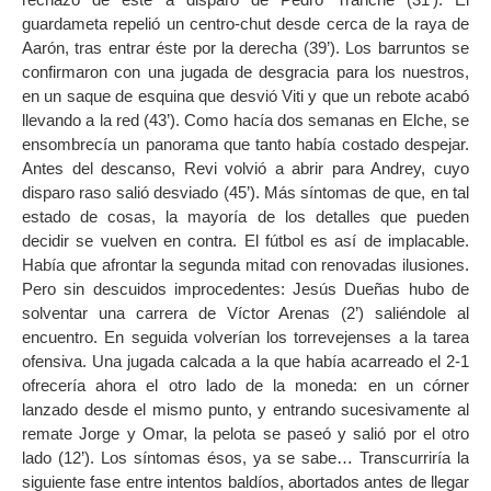
guardameta repelió un centro-chut desde cerca de la raya de
Aarón, tras entrar éste por la derecha (39’). Los barruntos se
confirmaron con una jugada de desgracia para los nuestros,
en un saque de esquina que desvió Viti y que un rebote acabó
llevando a la red (43’). Como hacía dos semanas en Elche, se
ensombrecía un panorama que tanto había costado despejar.
Antes del descanso, Revi volvió a abrir para Andrey, cuyo
disparo raso salió desviado (45’). Más síntomas de que, en tal
estado de cosas, la mayoría de los detalles que pueden
decidir se vuelven en contra. El fútbol es así de implacable.
Había que afrontar la segunda mitad con renovadas ilusiones.
Pero sin descuidos improcedentes: Jesús Dueñas hubo de
solventar una carrera de Víctor Arenas (2’) saliéndole al
encuentro. En seguida volverían los torrevejenses a la tarea
ofensiva. Una jugada calcada a la que había acarreado el 2-1
ofrecería ahora el otro lado de la moneda: en un córner
lanzado desde el mismo punto, y entrando sucesivamente al
remate Jorge y Omar, la pelota se paseó y salió por el otro
lado (12’). Los síntomas ésos, ya se sabe… Transcurriría la
siguiente fase entre intentos baldíos, abortados antes de llegar