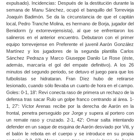
expulsado). Incidencias: Después de la destitución durante la
semana de Manu Sánchez, ocupó el banquillo del Torrevieja
Joaquín Badimón. Se da la circunstancia de que el capitán
local, Pedro Tranche Molina, es hermano de Borja, jugador del
Benidorm (y extorrevejensista), al que se enfrentaron los
salineros en el anterior encuentro. Debutaron con el primer
equipo torrevejense en Preferente el juvenil Aarón González
Martínez y los jugadores de la segunda plantilla Carlos
Sánchez Pedraza y Marco Giuseppe Danilo Le Rose (éste,
además, marcaría el gol del empate definitivo). A los 26
minutos del segundo periodo, se detuvo el juego para que los
futbolistas se hidrataran. Fran Díez hubo de retirarse
lesionado, cuando sólo llevaba un cuarto de hora en el campo.
Goles: 0-1, 18’: Revi conecta raso de primera un rechazo de la
defensa tras sacar Rulo un golpe franco centrando al área. 1-
1, 27’: Víctor Arenas recibe por la derecha de Aarón en la
frontal, penetra perseguido por Jorge y supera al portero con
un remate raso y cruzado. 2-1, 42’: Omar salta intentando
defender en un saque de esquina de Aarón desviado por Viti, y
el balón le rebota en el cuerpo y se introduce en su propia