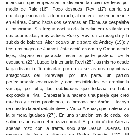
intención, que empezarían a disparar también de lejos por
medio de Rulo (16’). Poco después, Revi (17’) abriría su
cuenta goleadora de la temporada, al meter el pie en un rebote
en el área. Como hacía dos semanas en Elche, se despejaba
el panorama. Sin tregua continuaría la delantera visitante en
sus acometidas, muy activos Rulo y Revi en la recogida y la
subida de balones: Aitor detuvo un disparo de Andrey (19’); y
tras una pugna de Juanmi, éste cedió en corto y Omar, desde
lejos, disparó en parábola hacia la parte posterior de la
escuadra (23’). Luego lo intentaría Revi (25’), asimismo desde
larga distancia. Terminarían por cruzarse las dos coyunturas
antagónicas del Torrevieja: por una parte, un partido
perfectamente encauzado y con posibilidades de ampliar la
ventaja; por otra, las debilidades que todavía no había
explotado el rival. Empezaría a hacerlo una pareja que creó
muchos y serios problemas, la formada por Aarón —tocayo
de nuestro lateral debutante— y Víctor Arenas, que materializó
la primera igualada (27’). En una situación tan delicada, los
salineros acusaron el mazazo moral. El propio Víctor Arenas
apenas rozó con la frente, solo ante Jesús Dueñas, un
rechazo de éste a disparo de Pedro Tranche (31’). El