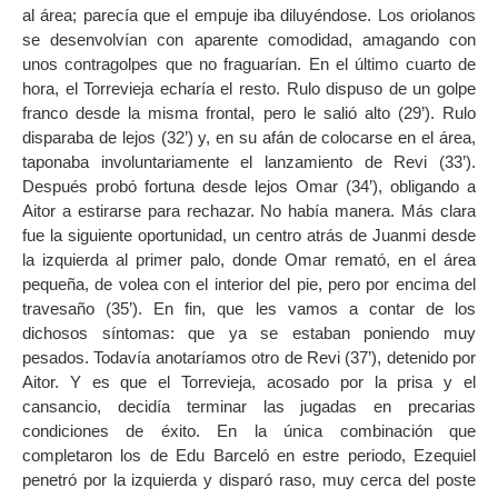
al área; parecía que el empuje iba diluyéndose. Los oriolanos
se desenvolvían con aparente comodidad, amagando con
unos contragolpes que no fraguarían. En el último cuarto de
hora, el Torrevieja echaría el resto. Rulo dispuso de un golpe
franco desde la misma frontal, pero le salió alto (29’). Rulo
disparaba de lejos (32’) y, en su afán de colocarse en el área,
taponaba involuntariamente el lanzamiento de Revi (33’).
Después probó fortuna desde lejos Omar (34’), obligando a
Aitor a estirarse para rechazar. No había manera. Más clara
fue la siguiente oportunidad, un centro atrás de Juanmi desde
la izquierda al primer palo, donde Omar remató, en el área
pequeña, de volea con el interior del pie, pero por encima del
travesaño (35’). En fin, que les vamos a contar de los
dichosos síntomas: que ya se estaban poniendo muy
pesados. Todavía anotaríamos otro de Revi (37’), detenido por
Aitor. Y es que el Torrevieja, acosado por la prisa y el
cansancio, decidía terminar las jugadas en precarias
condiciones de éxito. En la única combinación que
completaron los de Edu Barceló en estre periodo, Ezequiel
penetró por la izquierda y disparó raso, muy cerca del poste