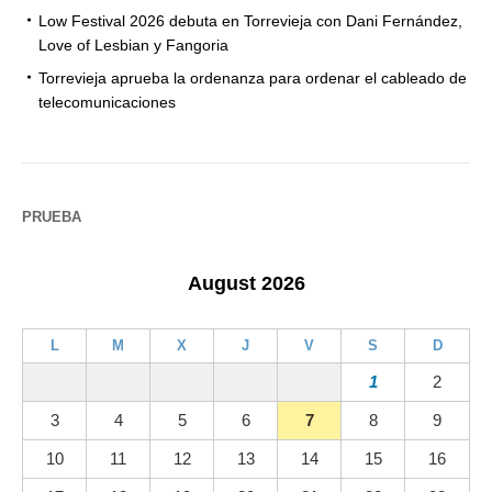
Low Festival 2026 debuta en Torrevieja con Dani Fernández,
Love of Lesbian y Fangoria
Torrevieja aprueba la ordenanza para ordenar el cableado de
telecomunicaciones
PRUEBA
August 2026
L
M
X
J
V
S
D
1
2
3
4
5
6
7
8
9
10
11
12
13
14
15
16