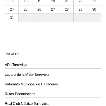
17
18
19
20
21
22
23
24
25
26
27
28
29
30
31
←
|
→
ENLACES
ADL Torrevieja
Laguna de la Mata-Torrevieja
Patronato Municipal de Habaneras
Rutas Ecoturísticas
Real Club Náutico Torrevieja