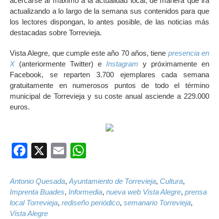
acercarse al máximo a la actualidad local, de manera que irá
actualizando a lo largo de la semana sus contenidos para que
los lectores dispongan, lo antes posible, de las noticias más
destacadas sobre Torrevieja.
Vista Alegre, que cumple este año 70 años, tiene
presencia en
X
(anteriormente Twitter) e
Instagram
y próximamente en
Facebook, se reparten 3.700 ejemplares cada semana
gratuitamente en numerosos puntos de todo el término
municipal de Torrevieja y su coste anual asciende a 229.000
euros.
Facebook
X
Email
WhatsApp
Antonio Quesada
,
Ayuntamiento de Torrevieja
,
Cultura
,
Imprenta Buades
,
Informedia
,
nueva web Vista Alegre
,
prensa
local Torrevieja
,
rediseño periódico
,
semanario Torrevieja
,
Vista Alegre