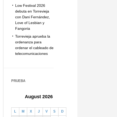
Low Festival 2026
debuta en Torrevieja
con Dani Fernández,
Love of Lesbian y
Fangoria
Torrevieja aprueba la
ordenanza para
ordenar el cableado de
telecomunicaciones
PRUEBA
August 2026
L
M
X
J
V
S
D