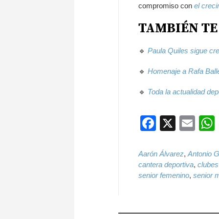
compromiso con
el creci
TAMBIÉN TE
🔹
Paula Quiles sigue cre
🔹
Homenaje a Rafa Balle
🔹
Toda la actualidad dep
Faceboo
X
Ema
Aarón Álvarez
,
Antonio G
cantera deportiva
,
clubes
senior femenino
,
senior 