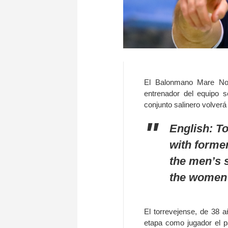
El Balonmano Mare Nos
entrenador del equipo s
conjunto salinero volverá
English:
To
with forme
the men’s s
the women’
El torrevejense, de 38 a
etapa como jugador el p