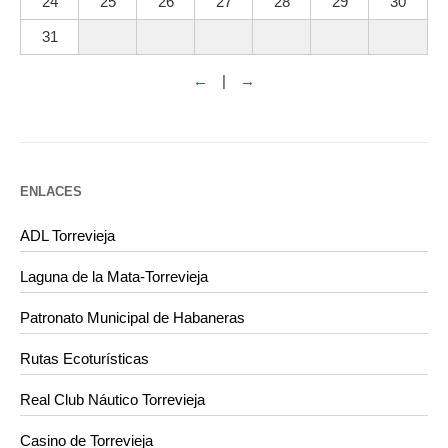
24
25
26
27
28
29
30
31
←
|
→
ENLACES
ADL Torrevieja
Laguna de la Mata-Torrevieja
Patronato Municipal de Habaneras
Rutas Ecoturísticas
Real Club Náutico Torrevieja
Casino de Torrevieja