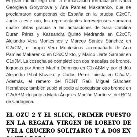
El gran triunfo llegó con la embarcación formada por Nadia
Georgieva Goryonova y Ana Pamies Makarenko, que se
proclamaron campeonas de España en la prueba C2xCF.
Junto a este oro, los representantes torrevejenses sumaron
cuatro platas gracias a las actuaciones de Sara Carolina
Durán Pérez y Kassandra Quinto Medranda en C2xCF,
Alejandro Vera Montesinos y Marcos Santos Sánchez en
C2xCM, el propio Vera Montesinos acompañado de Ana
Pamies Makarenko en C2xCMixto, y Marco Liarte Samper en
C1xJM. La cosecha se completó con dos medallas de bronce,
logradas por Ander Martín Domingo en C1xABM y por el dúo
Alejandro Pihal Khvalko y Carlos Pérez Iniesta en C2xJM.
Además, el remero del RCNT Raúl Miguel Sánchez
Hernández también subió al podio al conquistar otro bronce en
C2xABMixto junto a María Ángeles Macián Martínez, del RCN
de Cartagena.
EL OZU 2 Y EL SLICK, PRIMER PUESTO
EN LA REGATA VIRGEN DE LORETO DE
VELA CRUCERO SOLITARIO Y A DOS EN