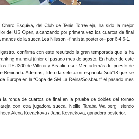
Charo Esquiva, del Club de Tenis Torrevieja, ha sido la mejor
nior del US Open, alcanzando por primera vez los cuartos de final
 manos de la sueca Lea Nilsson –finalista posterior– por 6-4 6-1.
Bigastro, confirma con este resultado la gran temporada que la ha
 ranking mundial júnior el pasado mes de agosto. En haber de este
ulos ITF J300 de Villena y Beaulieu-sur-Mer, además del puesto de
 de Benicarló. Además, lideró la selección española Sub’18 que se
e Europa en la “Copa de SM La Reina/Soisbault” el pasado mes
 la ronda de cuartos de final en la prueba de dobles del torneo
reja con otra jugadora sueca, Nellie Taraba Wallberg, siendo
 checa Alena Kovackova / Jana Kovackova, ganadora posterior.
k
il
WhatsApp