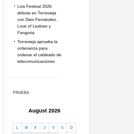
Low Festival 2026
debuta en Torrevieja
con Dani Fernández,
Love of Lesbian y
Fangoria
Torrevieja aprueba la
ordenanza para
ordenar el cableado de
telecomunicaciones
PRUEBA
August 2026
L
M
X
J
V
S
D