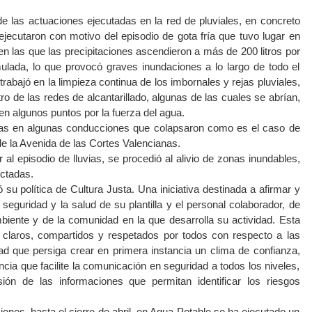
e las actuaciones ejecutadas en la red de pluviales, en concreto
ejecutaron con motivo del episodio de gota fría que tuvo lugar en
, en las que las precipitaciones ascendieron a más de 200 litros por
ulada, lo que provocó graves inundaciones a lo largo de todo el
rabajó en la limpieza continua de los imbornales y rejas pluviales,
ro de las redes de alcantarillado, algunas de las cuales se abrían,
en algunos puntos por la fuerza del agua.
ías en algunas conducciones que colapsaron como es el caso de
de la Avenida de las Cortes Valencianas.
al episodio de lluvias, se procedió al alivio de zonas inundables,
ectadas.
su política de Cultura Justa. Una iniciativa destinada a afirmar y
eguridad y la salud de su plantilla y el personal colaborador, de
biente y de la comunidad en la que desarrolla su actividad. Esta
s claros, compartidos y respetados por todos con respecto a las
ad que persiga crear en primera instancia un clima de confianza,
ncia que facilite la comunicación en seguridad a todos los niveles,
ión de las informaciones que permitan identificar los riesgos
siones, hasta el cierre de abril, en Agua Potable se ha ejecutado un