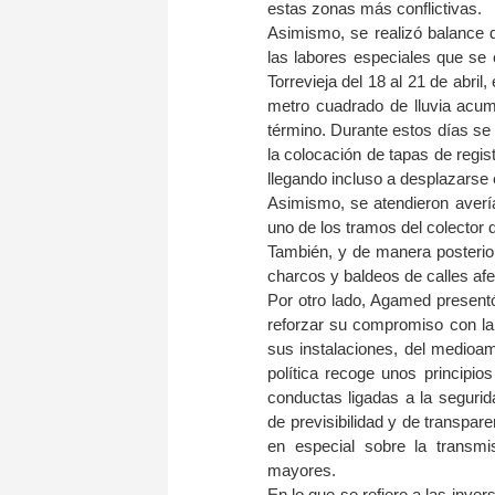
estas zonas más conflictivas.
Asimismo, se realizó balance d
las labores especiales que se 
Torrevieja del 18 al 21 de abril
metro cuadrado de lluvia acum
término. Durante estos días se t
la colocación de tapas de regist
llegando incluso a desplazarse 
Asimismo, se atendieron aver
uno de los tramos del colector 
También, y de manera posterior 
charcos y baldeos de calles af
Por otro lado, Agamed presentó 
reforzar su compromiso con la s
sus instalaciones, del medioam
política recoge unos principio
conductas ligadas a la segurid
de previsibilidad y de transpare
en especial sobre la transmis
mayores.
En lo que se refiere a las inver