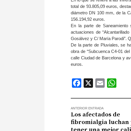
total de 93.805,09 euros, desta
diámetro DN 100 mm, de la C/ 
156.194,92 euros.
En la parte de Saneamiento s
actuaciones de “Alcantarilla
Gosálvez y C/ María Parodi”. Q
De la parte de Pluviales, se h
obra de “Subcuenca C4-01 del P
calle Ciudad de Barcelona y av
euros.
Facebook
X
Email
Wh
ANTERIOR ENTRADA
Los afectados de
fibromialgia luchan
tener una mejor cal