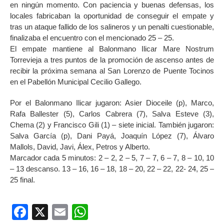
en ningún momento. Con paciencia y buenas defensas, los
locales fabricaban la oportunidad de conseguir el empate y
tras un ataque fallido de los salineros y un penalti cuestionable,
finalizaba el encuentro con el mencionado 25 – 25.
El empate mantiene al Balonmano Ilicar Mare Nostrum
Torrevieja a tres puntos de la promoción de ascenso antes de
recibir la próxima semana al San Lorenzo de Puente Tocinos
en el Pabellón Municipal Cecilio Gallego.
Por el Balonmano Ilicar jugaron: Asier Dioceile (p), Marco,
Rafa Ballester (5), Carlos Cabrera (7), Salva Esteve (3),
Chema (2) y Francisco Gili (1) – siete inicial. También jugaron:
Salva García (p), Dani Payá, Joaquín López (7), Álvaro
Mallols, David, Javi, Álex, Petros y Alberto.
Marcador cada 5 minutos: 2 – 2, 2 – 5, 7 – 7, 6 – 7, 8 – 10, 10
– 13 descanso. 13 – 16, 16 – 18, 18 – 20, 22 – 22, 22- 24, 25 –
25 final.
Facebook
X
Email
WhatsApp