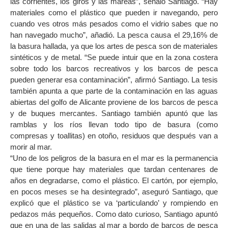
las corrientes, los giros y las mareas”, señaló Santiago. “Hay
materiales como el plástico que pueden ir navegando, pero
cuando ves otros más pesados como el vidrio sabes que no
han navegado mucho”, añadió. La pesca causa el 29,16% de
la basura hallada, ya que los artes de pesca son de materiales
sintéticos y de metal. “Se puede intuir que en la zona costera
sobre todo los barcos recreativos y los barcos de pesca
pueden generar esa contaminación”, afirmó Santiago. La tesis
también apunta a que parte de la contaminación en las aguas
abiertas del golfo de Alicante proviene de los barcos de pesca
y de buques mercantes. Santiago también apuntó que las
ramblas y los ríos llevan todo tipo de basura (como
compresas y toallitas) en otoño, residuos que después van a
morir al mar.
“Uno de los peligros de la basura en el mar es la permanencia
que tiene porque hay materiales que tardan centenares de
años en degradarse, como el plástico. El cartón, por ejemplo,
en pocos meses se ha desintegrado”, aseguró Santiago, que
explicó que el plástico se va ‘particulando’ y rompiendo en
pedazos más pequeños. Como dato curioso, Santiago apuntó
que en una de las salidas al mar a bordo de barcos de pesca