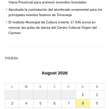
Viaria Provincial para prevenir incendios forestales
Aprobada la contratación del alumbrado ornamental para los
principales eventos festivos de Torrevieja
El Instituto Municipal de Cultura invierte 17.545 euros en
renovar las aulas de danza del Centro Cultural Virgen del
Carmen
PRUEBA
August 2026
L
M
X
J
V
S
D
1
2
3
4
5
6
7
8
9