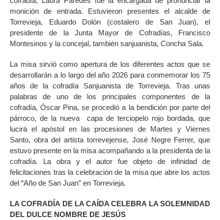
cofradía, Laura Paredes fue la encargada de pronunciar la
monición de entrada. Estuvieron presentes el alcalde de
Torrevieja, Eduardo Dolón (costalero de San Juan), el
presidente de la Junta Mayor de Cofradías, Francisco
Montesinos y la concejal, también sanjuanista, Concha Sala.
La misa sirvió como apertura de los diferentes actos que se
desarrollarán a lo largo del año 2026 para conmemorar los 75
años de la cofradía Sanjuanista de Torrevieja. Tras unas
palabras de uno de los principales componentes de la
cofradía, Óscar Pina, se procedió a la bendición por parte del
párroco, de la nueva
capa de terciopelo rojo bordada, que
lucirá el apóstol en las procesiones de Martes y Viernes
Santo, obra del artista torrevejense, José Negre Ferrer, que
estuvo presente en la misa acompañando a la presidenta de la
cofradía. La obra y el autor fue objeto de infinidad de
felicitaciones tras la celebración de la misa que abre los actos
del “Año de San Juan” en Torrevieja.
LA COFRADÍA DE LA CAÍDA CELEBRA LA SOLEMNIDAD
DEL DULCE NOMBRE DE JESÚS