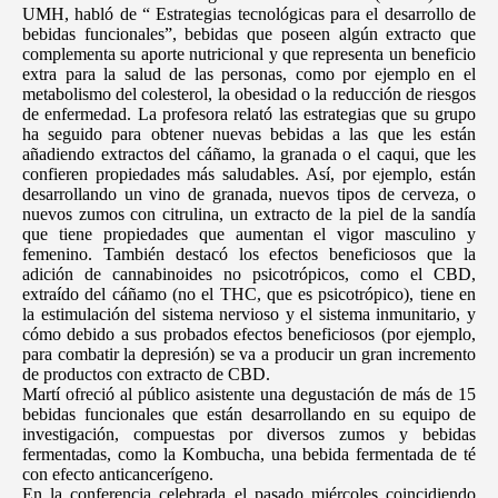
UMH, habló de “ Estrategias tecnológicas para el desarrollo de
bebidas funcionales”, bebidas que poseen algún extracto que
complementa su aporte nutricional y que representa un beneficio
extra para la salud de las personas, como por ejemplo en el
metabolismo del colesterol, la obesidad o la reducción de riesgos
de enfermedad. La profesora relató las estrategias que su grupo
ha seguido para obtener nuevas bebidas a las que les están
añadiendo extractos del cáñamo, la granada o el caqui, que les
confieren propiedades más saludables. Así, por ejemplo, están
desarrollando un vino de granada, nuevos tipos de cerveza, o
nuevos zumos con citrulina, un extracto de la piel de la sandía
que tiene propiedades que aumentan el vigor masculino y
femenino. También destacó los efectos beneficiosos que la
adición de cannabinoides no psicotrópicos, como el CBD,
extraído del cáñamo (no el THC, que es psicotrópico), tiene en
la estimulación del sistema nervioso y el sistema inmunitario, y
cómo debido a sus probados efectos beneficiosos (por ejemplo,
para combatir la depresión) se va a producir un gran incremento
de productos con extracto de CBD.
Martí ofreció al público asistente una degustación de más de 15
bebidas funcionales que están desarrollando en su equipo de
investigación, compuestas por diversos zumos y bebidas
fermentadas, como la Kombucha, una bebida fermentada de té
con efecto anticancerígeno.
En la conferencia celebrada el pasado miércoles coincidiendo