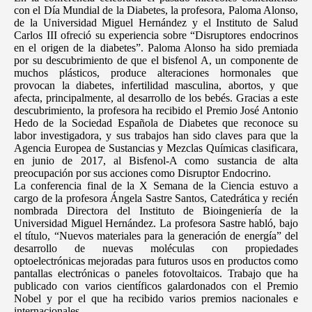
con el Día Mundial de la Diabetes, la profesora, Paloma Alonso,
de la Universidad Miguel Hernández y el Instituto de Salud
Carlos III ofreció su experiencia sobre “Disruptores endocrinos
en el origen de la diabetes”. Paloma Alonso ha sido premiada
por su descubrimiento de que el bisfenol A, un componente de
muchos plásticos, produce alteraciones hormonales que
provocan la diabetes, infertilidad masculina, abortos, y que
afecta, principalmente, al desarrollo de los bebés. Gracias a este
descubrimiento, la profesora ha recibido el Premio José Antonio
Hedo de la Sociedad Española de Diabetes que reconoce su
labor investigadora, y sus trabajos han sido claves para que la
Agencia Europea de Sustancias y Mezclas Químicas clasificara,
en junio de 2017, al Bisfenol-A como sustancia de alta
preocupación por sus acciones como Disruptor Endocrino.
La conferencia final de la X Semana de la Ciencia estuvo a
cargo de la profesora Ángela Sastre Santos, Catedrática y recién
nombrada Directora del Instituto de Bioingeniería de la
Universidad Miguel Hernández. La profesora Sastre habló, bajo
el título, “Nuevos materiales para la generación de energía” del
desarrollo de nuevas moléculas con propiedades
optoelectrónicas mejoradas para futuros usos en productos como
pantallas electrónicas o paneles fotovoltaicos. Trabajo que ha
publicado con varios científicos galardonados con el Premio
Nobel y por el que ha recibido varios premios nacionales e
internacionales.