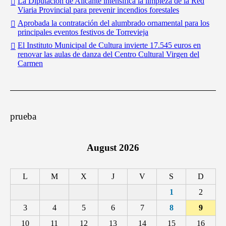
La Diputación de Alicante intensifica la limpieza de la Red
Viaria Provincial para prevenir incendios forestales
Aprobada la contratación del alumbrado ornamental para los
principales eventos festivos de Torrevieja
El Instituto Municipal de Cultura invierte 17.545 euros en
renovar las aulas de danza del Centro Cultural Virgen del
Carmen
prueba
August 2026
L
M
X
J
V
S
D
1
2
3
4
5
6
7
8
9
10
11
12
13
14
15
16