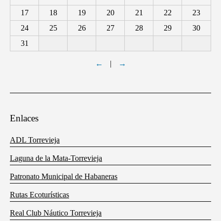
17
18
19
20
21
22
23
24
25
26
27
28
29
30
31
←
|
→
Enlaces
ADL Torrevieja
Laguna de la Mata-Torrevieja
Patronato Municipal de Habaneras
Rutas Ecoturísticas
Real Club Náutico Torrevieja