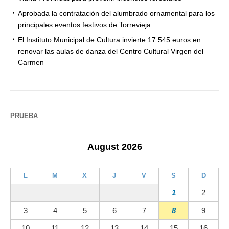
Aprobada la contratación del alumbrado ornamental para los
principales eventos festivos de Torrevieja
El Instituto Municipal de Cultura invierte 17.545 euros en
renovar las aulas de danza del Centro Cultural Virgen del
Carmen
PRUEBA
August 2026
L
M
X
J
V
S
D
1
2
3
4
5
6
7
8
9
10
11
12
13
14
15
16