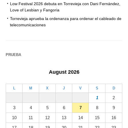
Low Festival 2026 debuta en Torrevieja con Dani Fernández,
Love of Lesbian y Fangoria
Torrevieja aprueba la ordenanza para ordenar el cableado de
telecomunicaciones
PRUEBA
August 2026
L
M
X
J
V
S
D
1
2
3
4
5
6
7
8
9
10
11
12
13
14
15
16
17
18
19
20
21
22
23