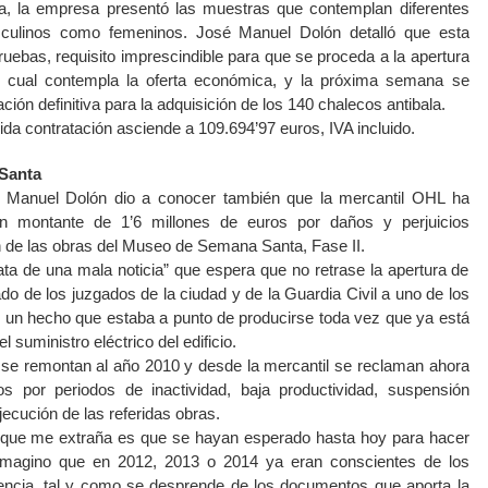
a, la empresa presentó las muestras que contemplan diferentes
sculinos como femeninos. José Manuel Dolón detalló que esta
ebas, requisito imprescindible para que se proceda a la apertura
 el cual contempla la oferta económica, y la próxima semana se
ación definitiva para la adquisición de los 140 chalecos antibala.
ferida contratación asciende a 109.694’97 euros, IVA incluido.
Santa
 Manuel Dolón dio a conocer también que la mercantil OHL ha
un montante de 1’6 millones de euros por daños y perjuicios
n de las obras del Museo de Semana Santa, Fase II.
ata de una mala noticia” que espera que no retrase la apertura de
do de los juzgados de la ciudad y de la Guardia Civil a uno de los
, un hecho que estaba a punto de producirse toda vez que ya está
l suministro eléctrico del edificio.
s se remontan al año 2010 y desde la mercantil se reclaman ahora
s por periodos de inactividad, baja productividad, suspensión
ejecución de las referidas obras.
o que me extraña es que se hayan esperado hasta hoy para hacer
imagino que en 2012, 2013 o 2014 ya eran conscientes de los
rencia, tal y como se desprende de los documentos que aporta la