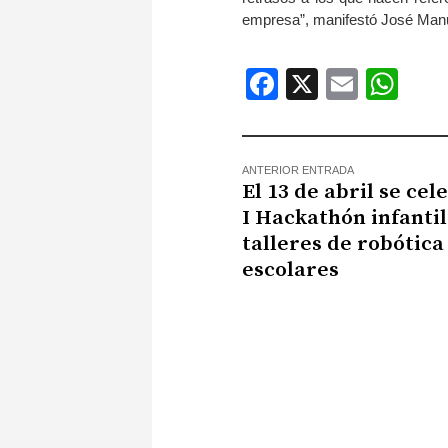
empresa”, manifestó José Manu
Facebook
X
Email
Wh
ANTERIOR ENTRADA
El 13 de abril se cel
I Hackathón infantil
talleres de robótica
escolares