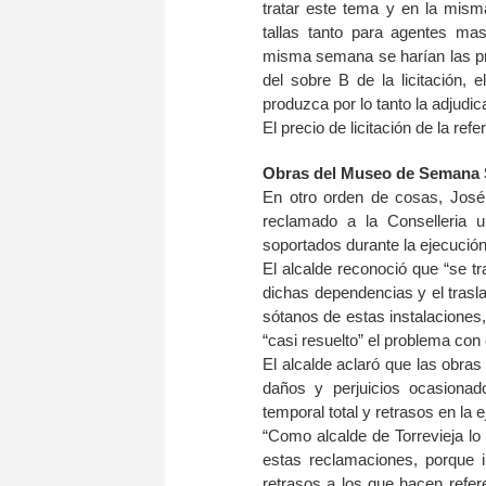
tratar este tema y en la mism
tallas tanto para agentes ma
misma semana se harían las pru
del sobre B de la licitación,
produzca por lo tanto la adjudic
El precio de licitación de la re
Obras del Museo de Semana 
En otro orden de cosas, José
reclamado a la Conselleria 
soportados durante la ejecució
El alcalde reconoció que “se tr
dichas dependencias y el trasla
sótanos de estas instalaciones
“casi resuelto” el problema con e
El alcalde aclaró que las obra
daños y perjuicios ocasionado
temporal total y retrasos en la 
“Como alcalde de Torrevieja l
estas reclamaciones, porque 
retrasos a los que hacen refe