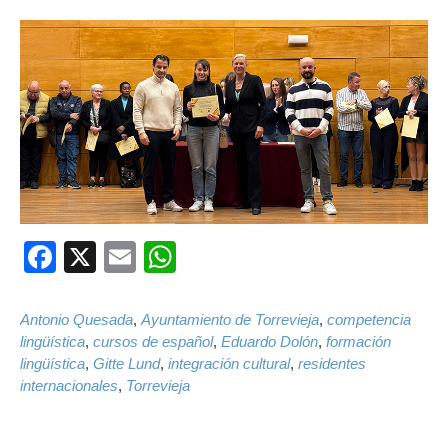
Facebook
X
Email
WhatsApp
Antonio Quesada
,
Ayuntamiento de Torrevieja
,
competencia
lingüística
,
cursos de español
,
Eduardo Dolón
,
formación
lingüística
,
Gitte Lund
,
integración cultural
,
residentes
internacionales
,
Torrevieja