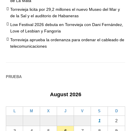
de La Mata
Torrevieja licita por 29,2 millones el nuevo Museo del Mar y
de la Sal y el auditorio de Habaneras
Low Festival 2026 debuta en Torrevieja con Dani Fernández,
Love of Lesbian y Fangoria
Torrevieja aprueba la ordenanza para ordenar el cableado de
telecomunicaciones
PRUEBA
August 2026
L
M
X
J
V
S
D
1
2
3
4
5
6
7
8
9