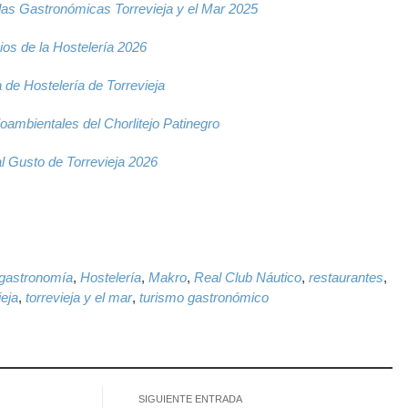
as Gastronómicas Torrevieja y el Mar 2025
os de la Hostelería 2026
 de Hostelería de Torrevieja
ambientales del Chorlitejo Patinegro
 Gusto de Torrevieja 2026
k
il
WhatsApp
gastronomía
,
Hostelería
,
Makro
,
Real Club Náutico
,
restaurantes
,
ieja
,
torrevieja y el mar
,
turismo gastronómico
SIGUIENTE ENTRADA