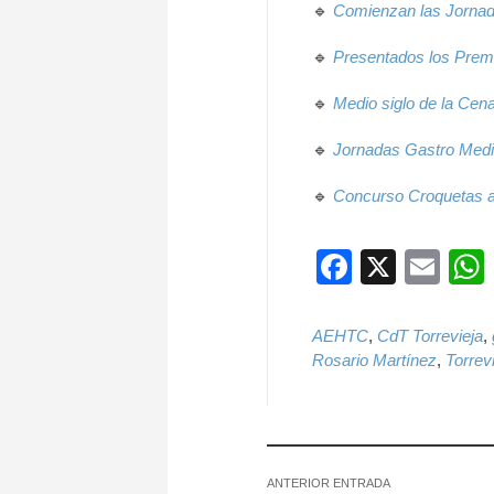
🔹
Comienzan las Jornad
🔹
Presentados los Premi
🔹
Medio siglo de la Cena
🔹
Jornadas Gastro Medio
🔹
Concurso Croquetas al
Faceboo
X
Ema
AEHTC
,
CdT Torrevieja
,
Rosario Martínez
,
Torrev
ANTERIOR ENTRADA