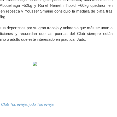
na Abouelnaga –52kg y Ronel Nemeth Tiboldi –60kg quedaron en
 en repesca y Youssef Smaine consiguió la medalla de plata tras
6kg.
a sus deportistas por su gran trabajo y animan a que más se unan a
eticiones y recuerdan que las puertas del Club siempre están
niño o adulto que esté interesado en practicar Judo.
k
il
WhatsApp
 Club Torrevieja
,
judo Torrevieja