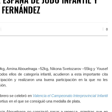
L FERNÁNDEZ
0
0kg, Amina Abouelnaga –52kg, Nikona Svetozarov –55kg y Yousef
dos ellos de categoría infantil, acudieron a esta importante cita
cipación y realizaron una buena participación en la que no les
sión.
febrero se celebró en
Valencia el Campeonato Interprovincial Infantil
tius en el que se consiguió una medalla de plata.
sin Abouelnaga no consiguió pasar a repesca, mientras que en