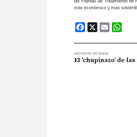
las Plantas de Tratamiento de
más económico y más sostenib
Facebook
X
Email
Wh
ANTERIOR ENTRADA
El ‘chupinazo’ de las 