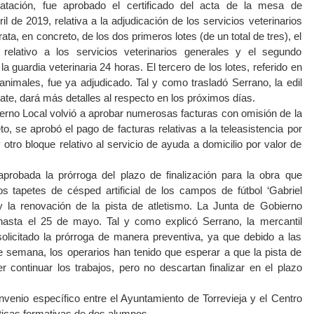
atación, fue aprobado el certificado del acta de la mesa de
l de 2019, relativa a la adjudicación de los servicios veterinarios
ata, en concreto, de los dos primeros lotes (de un total de tres), el
relativo a los servicios veterinarios generales y el segundo
a guardia veterinaria 24 horas. El tercero de los lotes, referido en
animales, fue ya adjudicado. Tal y como trasladó Serrano, la edil
te, dará más detalles al respecto en los próximos días.
ierno Local volvió a aprobar numerosas facturas con omisión de la
to, se aprobó el pago de facturas relativas a la teleasistencia por
otro bloque relativo al servicio de ayuda a domicilio por valor de
probada la prórroga del plazo de finalización para la obra que
s tapetes de césped artificial de los campos de fútbol ‘Gabriel
 la renovación de la pista de atletismo. La Junta de Gobierno
 hasta el 25 de mayo. Tal y como explicó Serrano, la mercantil
solicitado la prórroga de manera preventiva, ya que debido a las
de semana, los operarios han tenido que esperar a que la pista de
 continuar los trabajos, pero no descartan finalizar en el plazo
nvenio específico entre el Ayuntamiento de Torrevieja y el Centro
cticas formativas de dos alumnos.