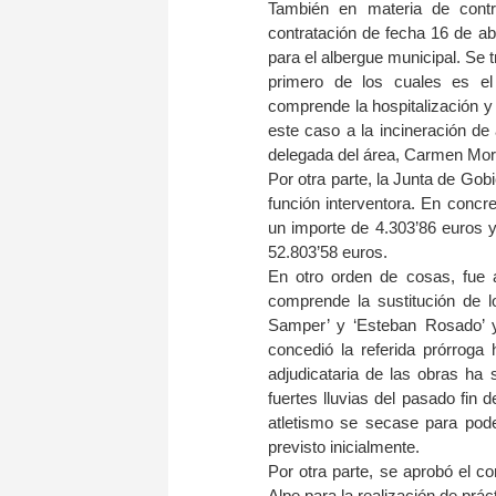
También en materia de contr
contratación de fecha 16 de abri
para el albergue municipal. Se tr
primero de los cuales es el 
comprende la hospitalización y l
este caso a la incineración de 
delegada del área, Carmen Mora
Por otra parte, la Junta de Gob
función interventora. En concre
un importe de 4.303’86 euros y 
52.803’58 euros.
En otro orden de cosas, fue a
comprende la sustitución de lo
Samper’ y ‘Esteban Rosado’ y
concedió la referida prórroga
adjudicataria de las obras ha 
fuertes lluvias del pasado fin 
atletismo se secase para poder
previsto inicialmente.
Por otra parte, se aprobó el co
Alpe para la realización de prá