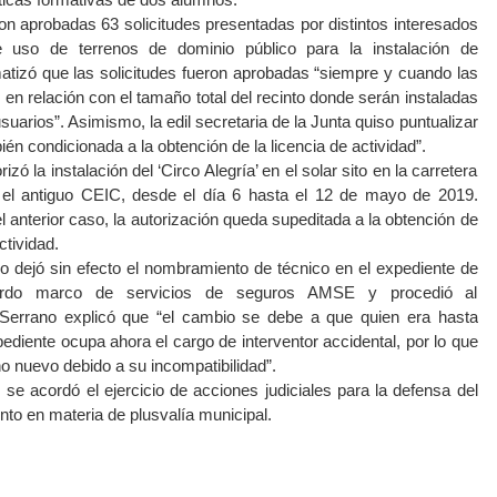
n aprobadas 63 solicitudes presentadas por distintos interesados
de uso de terrenos de dominio público para la instalación de
matizó que las solicitudes fueron aprobadas “siempre y cuando las
en relación con el tamaño total del recinto donde serán instaladas
suarios”. Asimismo, la edil secretaria de la Junta quiso puntualizar
én condicionada a la obtención de la licencia de actividad”.
ó la instalación del ‘Circo Alegría’ en el solar sito en la carretera
y el antiguo CEIC, desde el día 6 hasta el 12 de mayo de 2019.
 anterior caso, la autorización queda supeditada a la obtención de
ctividad.
no dejó sin efecto el nombramiento de técnico en el expediente de
uerdo marco de servicios de seguros AMSE y procedió al
errano explicó que “el cambio se debe a que quien era hasta
pediente ocupa ahora el cargo de interventor accidental, por lo que
o nuevo debido a su incompatibilidad”.
 se acordó el ejercicio de acciones judiciales para la defensa del
to en materia de plusvalía municipal.
atsApp