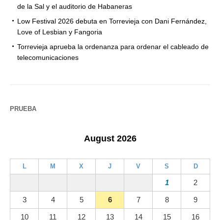
de la Sal y el auditorio de Habaneras
Low Festival 2026 debuta en Torrevieja con Dani Fernández,
Love of Lesbian y Fangoria
Torrevieja aprueba la ordenanza para ordenar el cableado de
telecomunicaciones
PRUEBA
August 2026
L
M
X
J
V
S
D
1
2
3
4
5
6
7
8
9
10
11
12
13
14
15
16