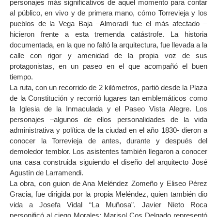
personajes más significativos de aquel momento para contar
al público, en vivo y de primera mano, cómo Torrevieja y los
pueblos de la Vega Baja –Almoradí fue el más afectado –
hicieron frente a esta tremenda catástrofe. La historia
documentada, en la que no faltó la arquitectura, fue llevada a la
calle con rigor y amenidad de la propia voz de sus
protagonistas, en un paseo en el que acompañó el buen
tiempo.
La ruta, con un recorrido de 2 kilómetros, partió desde la Plaza
de la Constitución y recorrió lugares tan emblemáticos como
la Iglesia de la Inmaculada y el Paseo Vista Alegre. Los
personajes –algunos de ellos personalidades de la vida
administrativa y política de la ciudad en el año 1830- dieron a
conocer la Torrevieja de antes, durante y después del
demoledor temblor. Los asistentes también llegaron a conocer
una casa construida siguiendo el diseño del arquitecto José
Agustín de Larramendi.
La obra, con guion de Ana Meléndez Zomeño y Eliseo Pérez
Gracia, fue dirigida por la propia Meléndez, quien también dio
vida a Josefa Vidal “La Muñosa”. Javier Nieto Roca
personificó al ciego Morales; Marisol Cos Delgado representó