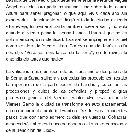
Basílica de San Pedro para detenerme ante la Pietá de Miguel
Ángel, no sólo para pedir inspiración, sino sobre todo, altura.
Altura para saber pregonar lo que aquí vivís cada año sin
exagerarlo». Igualmente se dirigió a toda la ciudad diciendo
«Torrevieja, tu Semana Santa también huele a sal, y no solo
cuando el viento peina la laguna blanca. Una sal que no es
solo memoria, sino identidad. Esa sal se impregna en la piel
como se aferra la fe en el alma. Por eso cuando Jesús un día
nos dijo: “Vosotros sois la sal de la tierra”, en Torrevieja lo
entendisteis antes que nadie».
La vaticanista hizo un recorrido por cada uno de los pasos de
la Semana Santa salinera y por todas las procesiones, resaltó
la importancia de la participación de bandas y coros en las
procesiones y cultos de las cofradías y piropeó la gran
procesión general del Viernes Santo: «En esa noche de
Viernes Santo la ciudad se transforma en auto sacramental,
en un monumental oratorio levantino. Desde esos imponentes
pasos que con tanto esmero cuidáis en vuestras Cofradías
descenderá sobre cada uno de nosotros el abrazo consolador
de la Bendición de Dios».