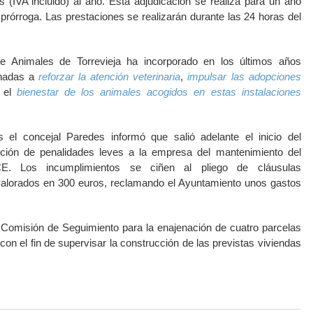
 (IVA incluido) al año. Esta adjudicación se realiza para un año
 prórroga. Las prestaciones se realizarán durante las 24 horas del
de Animales de Torrevieja ha incorporado en los últimos años
inadas a
reforzar la atención veterinaria
,
impulsar las adopciones
 el
bienestar de los animales acogidos en estas instalaciones
el concejal Paredes informó que salió adelante el inicio del
ción de penalidades leves a la empresa del mantenimiento del
CE. Los incumplimientos se ciñen al pliego de cláusulas
 valorados en 300 euros, reclamando el Ayuntamiento unos gastos
 Comisión de Seguimiento para la enajenación de cuatro parcelas
con el fin de supervisar la construcción de las previstas viviendas