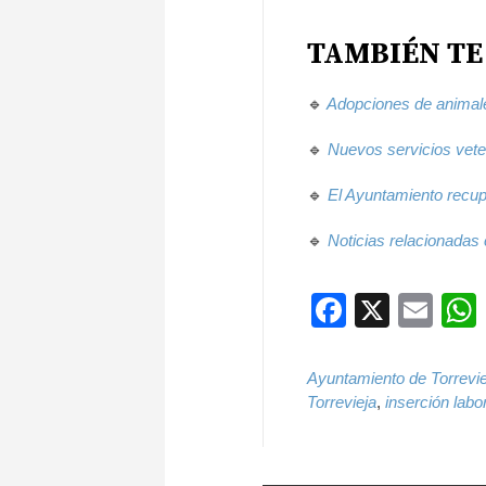
TAMBIÉN TE
🔹
Adopciones de animales
🔹
Nuevos servicios veter
🔹
El Ayuntamiento recupe
🔹
Noticias relacionadas 
Faceboo
X
Ema
Ayuntamiento de Torrevie
Torrevieja
,
inserción labo