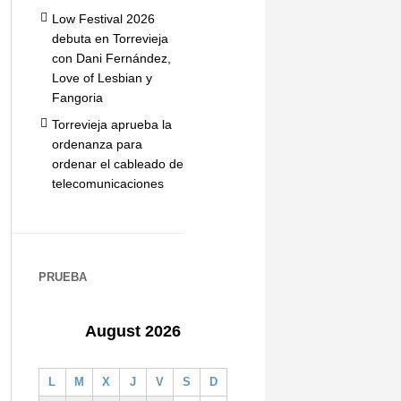
Low Festival 2026
debuta en Torrevieja
con Dani Fernández,
Love of Lesbian y
Fangoria
Torrevieja aprueba la
ordenanza para
ordenar el cableado de
telecomunicaciones
PRUEBA
August 2026
L
M
X
J
V
S
D