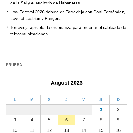
de la Sal y el auditorio de Habaneras
Low Festival 2026 debuta en Torrevieja con Dani Fernández,
Love of Lesbian y Fangoria
Torrevieja aprueba la ordenanza para ordenar el cableado de
telecomunicaciones
PRUEBA
August 2026
L
M
X
J
V
S
D
1
2
3
4
5
6
7
8
9
10
11
12
13
14
15
16