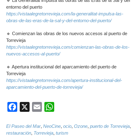
🔹 La Generalitat impulsa las obras de las Eras de la Sal y del
entorno del puerto
https://vistaalegretorrevieja.com/la-generalitat-impulsa-las-
obras-de-las-eras-de-la-sal-y-del-entorno-del-puerto/
🔹 Comienzan las obras de los nuevos accesos al puerto de
Torrevieja
https://vistaalegretorrevieja.com/comienzan-las-obras-de-los-
nuevos-accesos-al-puerto/
🔹 Apertura institucional del aparcamiento del puerto de
Torrevieja
https://vistaalegretorrevieja.com/apertura-institucional-del-
aparcamiento-del-puerto-de-torrevieja/
Facebook
X
Email
WhatsApp
El Paseo del Mar
,
NeoCine
,
ocio
,
Ozone
,
puerto de Torrevieja
,
restauración
,
Torrevieja
,
turism