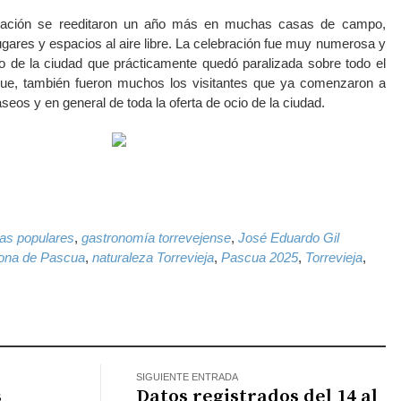
bración se reeditaron un año más en muchas casas de campo,
ugares y espacios al aire libre. La celebración fue muy numerosa y
ro de la ciudad que prácticamente quedó paralizada sobre todo el
ue, también fueron muchos los visitantes que ya comenzaron a
aseos y en general de toda la oferta de ocio de la ciudad.
k
il
WhatsApp
tas populares
,
gastronomía torrevejense
,
José Eduardo Gil
na de Pascua
,
naturaleza Torrevieja
,
Pascua 2025
,
Torrevieja
,
SIGUIENTE ENTRADA
s
Datos registrados del 14 al