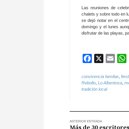
Las reuniones de cele
chalets y sobre todo en l
se dejó notar en el cent
domingo y el lunes aunq
disfrutar de las playas, p
Faceboo
X
Ema
convivencia familiar
,
fies
Rebollo
,
Lo Albentosa
,
mo
tradición local
ANTERIOR ENTRADA
Más de 30 escritore