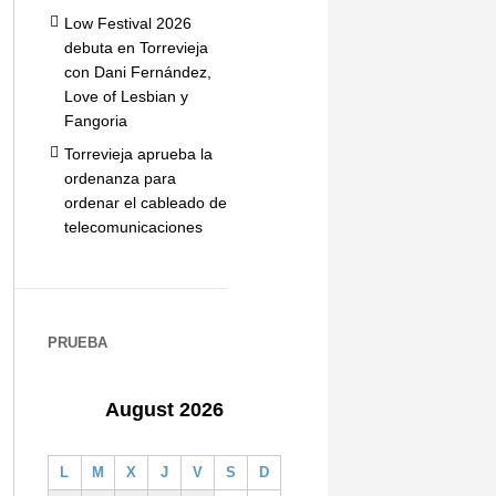
Low Festival 2026
debuta en Torrevieja
con Dani Fernández,
Love of Lesbian y
Fangoria
Torrevieja aprueba la
ordenanza para
ordenar el cableado de
telecomunicaciones
PRUEBA
August 2026
L
M
X
J
V
S
D