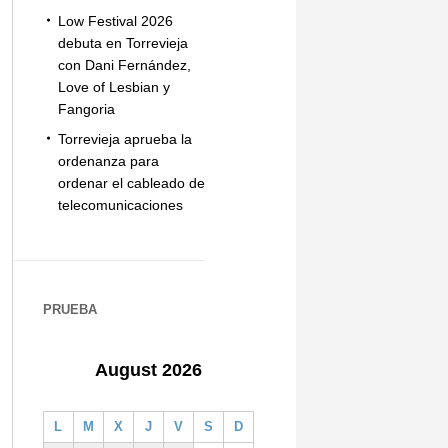
Low Festival 2026
debuta en Torrevieja
con Dani Fernández,
Love of Lesbian y
Fangoria
Torrevieja aprueba la
ordenanza para
ordenar el cableado de
telecomunicaciones
PRUEBA
August 2026
L
M
X
J
V
S
D