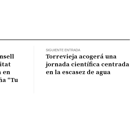
k
il
WhatsApp
SIGUIENTE ENTRADA
nsell
Torrevieja acogerá una
itat
jornada científica centrada
a en
en la escasez de agua
ña “Tu