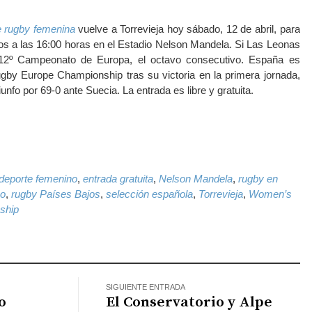
e rugby femenina
vuelve a Torrevieja hoy sábado, 12 de abril, para
os a las 16:00 horas en el Estadio Nelson Mandela. Si Las Leonas
12º Campeonato de Europa, el octavo consecutivo. España es
by Europe Championship tras su victoria en la primera jornada,
riunfo por 69-0 ante Suecia. La entrada es libre y gratuita.
k
il
WhatsApp
deporte femenino
,
entrada gratuita
,
Nelson Mandela
,
rugby en
no
,
rugby Países Bajos
,
selección española
,
Torrevieja
,
Women’s
ship
SIGUIENTE ENTRADA
o
El Conservatorio y Alpe