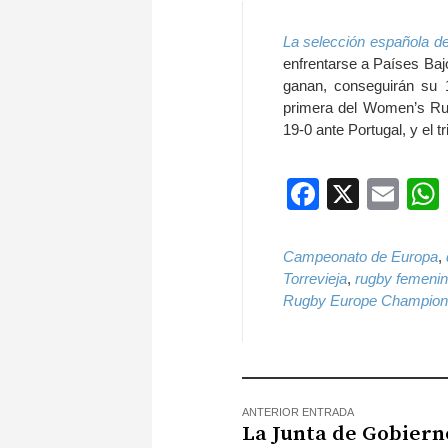
La selección española d
enfrentarse a Países Baj
ganan, conseguirán su 
primera del Women’s Rug
19-0 ante Portugal, y el t
Faceboo
X
Ema
Campeonato de Europa
,
Torrevieja
,
rugby femeni
Rugby Europe Champion
ANTERIOR ENTRADA
La Junta de Gobiern